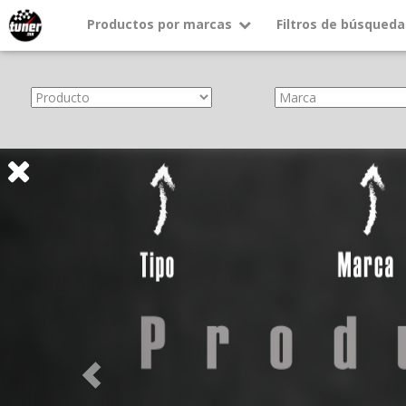
Productos por marcas
Filtros de búsqueda
About
Services
Previous
Clients
Contact