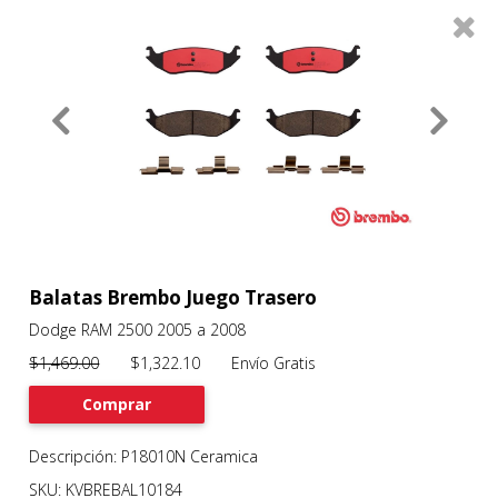
0
Productos
Filtros
About
Services
Clients
Contact
Balatas Brembo Juego Trasero
Dodge RAM 2500 2005 a 2008
Previous
Nex
$1,469.00
$1,322.10 Envío Gratis
Comprar
Descripción: P18010N Ceramica
SKU: KVBREBAL10184