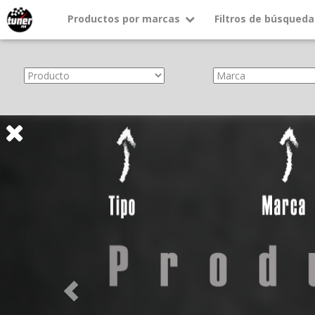
Productos por marcas
Filtros de búsqueda
About
Services
Previous
Clients
Contact