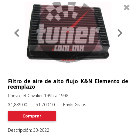
0
Productos
Filtros
About
Services
Clients
Contact
Filtro de aire de alto flujo K&N Elemento de
reemplazo
Chevrolet Cavalier 1995 a 1998
Previous
Nex
$1,889.00
$1,700.10 Envío Gratis
Comprar
Descripción: 33-2022