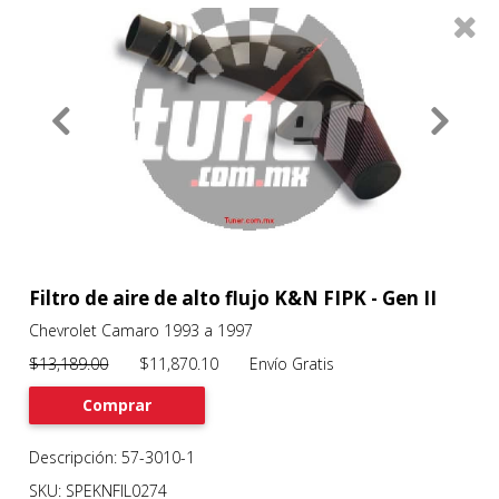
0
Productos
Filtros
About
Services
Clients
Contact
Filtro de aire de alto flujo K&N FIPK - Gen II
Chevrolet Camaro 1993 a 1997
Previous
Nex
$13,189.00
$11,870.10 Envío Gratis
Comprar
Descripción: 57-3010-1
SKU: SPEKNFIL0274