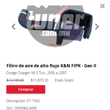
0
Productos
Filtros
About
Services
Clients
Contact
Filtro de aire de alto flujo K&N FIPK - Gen II
Dodge Charger V8 5.7Lts. 2005 a 2007
Previous
Nex
$13,189.00
$11,870.10 Envío Gratis
Comprar
Descripción: 57-1542
SKU: SPEKNFIL0495