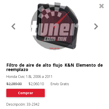
0
Productos
Filtros
About
Services
Clients
Contact
Filtro de aire de alto flujo K&N Elemento de
reemplazo
Honda Civic 1.8L 2006 a 2011
Previous
Nex
$2,289.00
$2,060.10 Envío Gratis
Comprar
Descripción: 33-2342