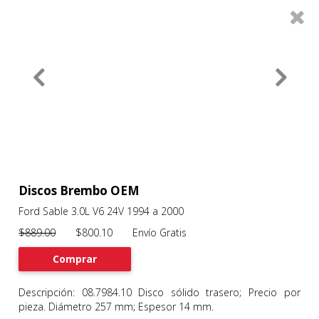
0
Productos
Filtros
About
Services
Clients
Contact
Discos Brembo OEM
Ford Sable 3.0L V6 24V 1994 a 2000
Previous
Nex
$889.00
$800.10 Envío Gratis
Comprar
Descripción: 08.7984.10 Disco sólido trasero; Precio por
pieza. Diámetro 257 mm; Espesor 14 mm.