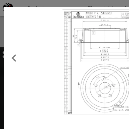
Productos por marcas
Filtros de búsqueda
About
Services
Previous
Clients
Contact