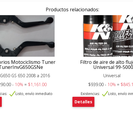
Productos relacionados:
orios Motociclismo Tuner
Filtro de aire de alto fl
TunerInvG650GSNe
Universal 99-500
G650 GS 650 2008 a 2016
Universal
290.00 -
10%
=
$1,161.00
$939.00 -
10%
=
$845.
cias:
Listo, envío inmediato
Existencias:
Listo, envío i
Detalles