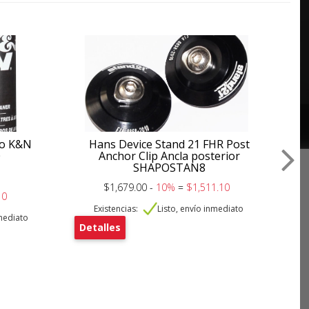
ujo K&N
Hans Device Stand 21 FHR Post
C
0
Anchor Clip Ancla posterior
SHAPOSTAN8
$1,679.00 -
10%
=
$1,511.10
10
Existencias:
Listo, envío inmediato
De
nmediato
Detalles