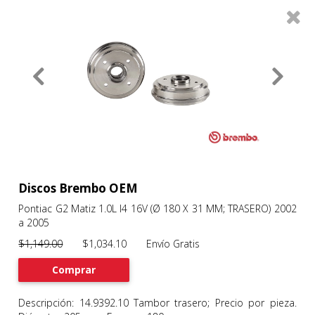
0
Productos
Filtros
About
Services
Clients
Contact
Discos Brembo OEM
Pontiac G2 Matiz 1.0L I4 16V (Ø 180 X 31 MM; TRASERO) 2002
a 2005
Previous
Nex
$1,149.00
$1,034.10 Envío Gratis
Comprar
Descripción: 14.9392.10 Tambor trasero; Precio por pieza.