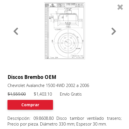
0
Productos
Filtros
About
Services
Clients
Contact
Discos Brembo OEM
Chevrolet Avalanche 1500 4WD 2002 a 2006
Previous
Nex
$1,559.00
$1,403.10 Envío Gratis
Comprar
Descripción: 09.8608.80 Disco tambor ventilado trasero;
Precio por pieza. Diámetro 330 mm; Espesor 30 mm.