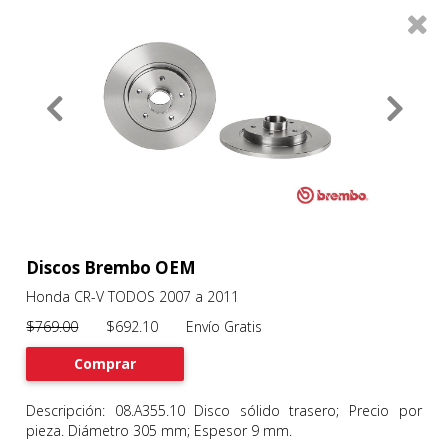
0
Productos
Filtros
About
Services
Clients
Contact
Discos Brembo OEM
Honda CR-V TODOS 2007 a 2011
Previous
Nex
$769.00
$692.10 Envío Gratis
Comprar
Descripción: 08.A355.10 Disco sólido trasero; Precio por
pieza. Diámetro 305 mm; Espesor 9 mm.