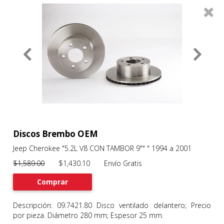
0
Productos
Filtros
About
Services
Clients
Contact
Discos Brembo OEM
Jeep Cherokee "5.2L V8 CON TAMBOR 9"" " 1994 a 2001
Previous
Nex
$1,589.00
$1,430.10 Envío Gratis
Comprar
Descripción: 09.7421.80 Disco ventilado delantero; Precio
por pieza. Diámetro 280 mm; Espesor 25 mm.