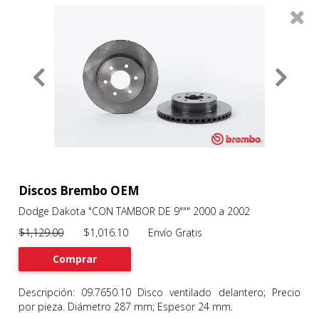
0
Productos
Filtros
About
Services
Clients
Contact
Discos Brembo OEM
Dodge Dakota "CON TAMBOR DE 9""" 2000 a 2002
Previous
Nex
$1,129.00
$1,016.10 Envío Gratis
Comprar
Descripción: 09.7650.10 Disco ventilado delantero; Precio
por pieza. Diámetro 287 mm; Espesor 24 mm.