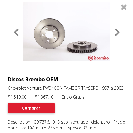
0
Productos
Filtros
About
Services
Clients
Contact
Discos Brembo OEM
Chevrolet Venture FWD; CON TAMBOR TRASERO 1997 a 2003
Previous
Nex
$1,519.00
$1,367.10 Envío Gratis
Comprar
Descripción: 09.7376.10 Disco ventilado delantero; Precio
por pieza. Diámetro 278 mm; Espesor 32 mm.