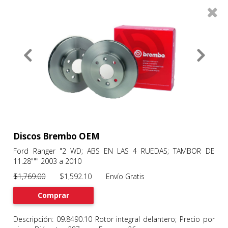
0
Productos
Filtros
About
Services
Clients
Contact
Discos Brembo OEM
Ford Ranger "2 WD; ABS EN LAS 4 RUEDAS; TAMBOR DE
11.28""" 2003 a 2010
Previous
Nex
$1,769.00
$1,592.10 Envío Gratis
Comprar
Descripción: 09.8490.10 Rotor integral delantero; Precio por