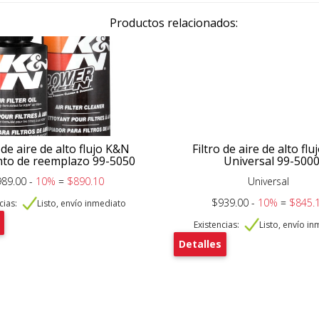
Productos relacionados:
 de aire de alto flujo K&N
Filtro de aire de alto fl
to de reemplazo 99-5050
Universal 99-500
89.00 -
10%
=
$890.10
Universal
$939.00 -
10%
=
$845.
cias:
Listo, envío inmediato
Existencias:
Listo, envío i
Detalles