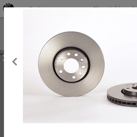
Productos por marcas
Filtros de búsqueda
About
Services
Previous
Clients
Contact