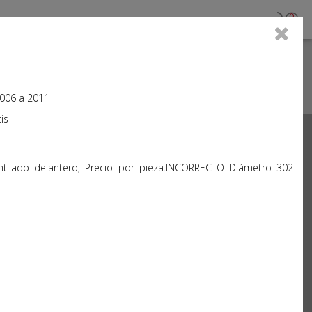
0
2006 a 2011
is
Next
entilado delantero; Precio por pieza.INCORRECTO Diámetro 302