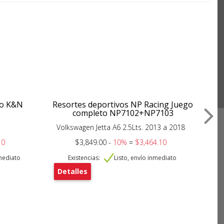
ujo K&N
Resortes deportivos NP Racing Juego
0
completo NP7102+NP7103
Mer
Volkswagen Jetta A6 2.5Lts. 2013 a 2018
10
$3,849.00 -
10%
=
$3,464.10
nmediato
Existencias:
Listo, envío inmediato
Detalles
De