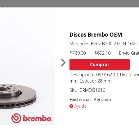
Discos Brembo OEM
Mercedes-Benz B200 2.0L I4 16V 
$769.00
$692.10 Envío Grat
Comprar
Descripción: 09.9162.10 Disco v
mm; Espesor 28 mm.
SKU: BRMDIS1910
Existencias:
Agotado
Ayuda