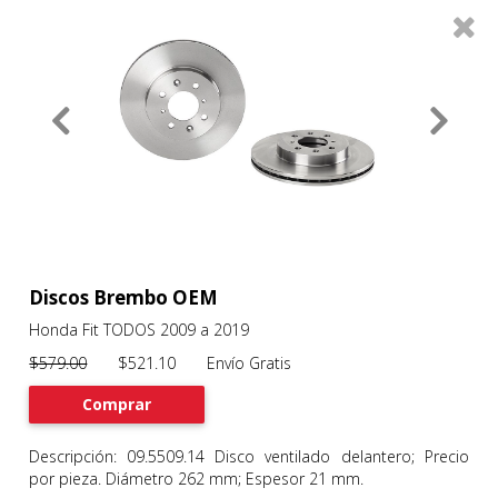
0
Productos
Filtros
About
Services
Clients
Contact
Discos Brembo OEM
Honda Fit TODOS 2009 a 2019
Previous
Nex
$579.00
$521.10 Envío Gratis
Comprar
Descripción: 09.5509.14 Disco ventilado delantero; Precio
por pieza. Diámetro 262 mm; Espesor 21 mm.