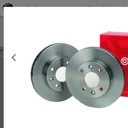
Productos por marcas
Filtros de búsqueda
About
Services
Previous
Clients
Contact