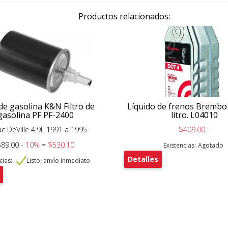
Productos relacionados:
 de gasolina K&N Filtro de
Líquido de frenos Brembo
gasolina PF PF-2400
litro. L04010
ac DeVille 4.9L 1991 a 1995
$409.00
89.00 -
10%
=
$530.10
Existencias:
Agotado
Detalles
cias:
Listo, envío inmediato