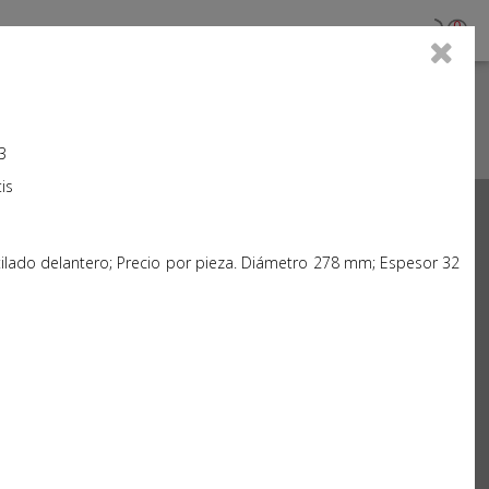
0
3
is
Next
tilado delantero; Precio por pieza. Diámetro 278 mm; Espesor 32