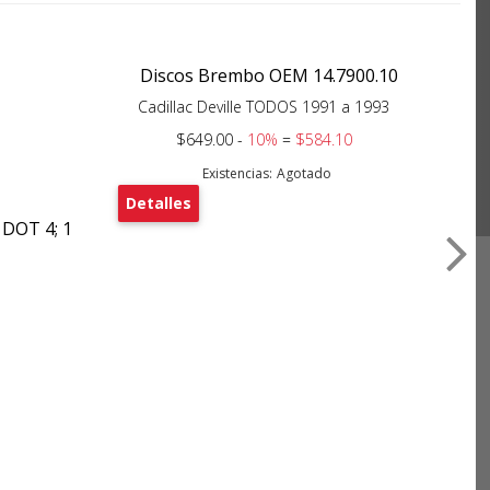
Discos Brembo OEM 14.7900.10
Cadillac Deville TODOS 1991 a 1993
$649.00 -
10%
=
$584.10
Existencias:
Agotado
Detalles
 DOT 4; 1
Bal
De