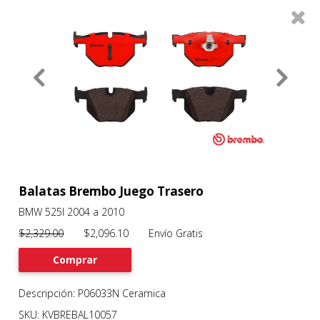
0
Productos
Filtros
About
Services
Clients
Contact
Balatas Brembo Juego Trasero
BMW 525I 2004 a 2010
Previous
Nex
$2,329.00
$2,096.10 Envío Gratis
Comprar
Descripción: P06033N Ceramica
SKU: KVBREBAL10057