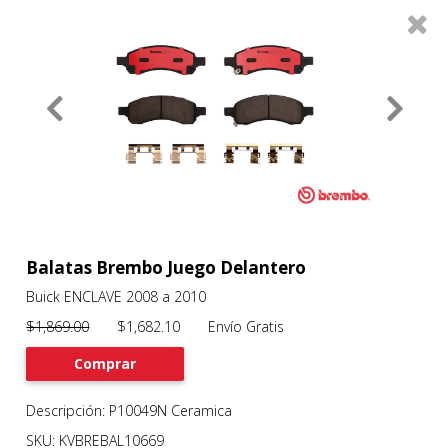
0
Productos
Filtros
About
Services
Clients
Contact
Balatas Brembo Juego Delantero
Buick ENCLAVE 2008 a 2010
Previous
Nex
$1,869.00
$1,682.10 Envío Gratis
Comprar
Descripción: P10049N Ceramica
SKU: KVBREBAL10669