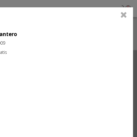
0
antero
009
tis
Next