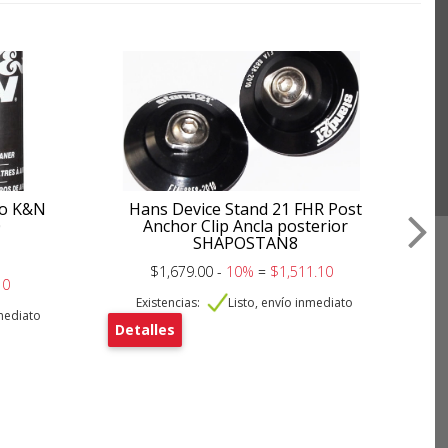
ujo K&N
Hans Device Stand 21 FHR Post
Res
0
Anchor Clip Ancla posterior
SHAPOSTAN8
$1,679.00 -
10%
=
$1,511.10
10
Existencias:
Listo, envío inmediato
nmediato
Detalles
De