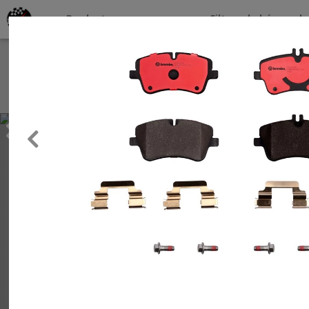
Productos por marcas
Filtros de búsqueda
About
Services
Previous
Clients
Contact