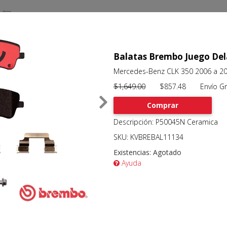
Balatas Brembo Juego Del
Mercedes-Benz CLK 350 2006 a 2
$1,649.00
$857.48 Envío Gra
Comprar
Descripción: P50045N Ceramica
SKU: KVBREBAL11134
Existencias:
Agotado
Ayuda