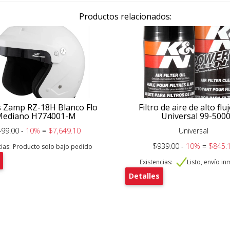
Productos relacionados:
 Zamp RZ-18H Blanco Flo
Filtro de aire de alto fl
Mediano H774001-M
Universal 99-500
499.00 -
10%
=
$7,649.10
Universal
$939.00 -
10%
=
$845.
ias:
Producto solo bajo pedido
Existencias:
Listo, envío i
Detalles