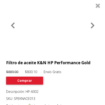
0
Productos
Filtros
About
Services
Clients
Contact
Filtro de aceite K&N HP Performance Gold
$889.00
$800.10 Envío Gratis
Previous
Nex
Comprar
Descripción: HP-6002
SKU: SPEKNACE013