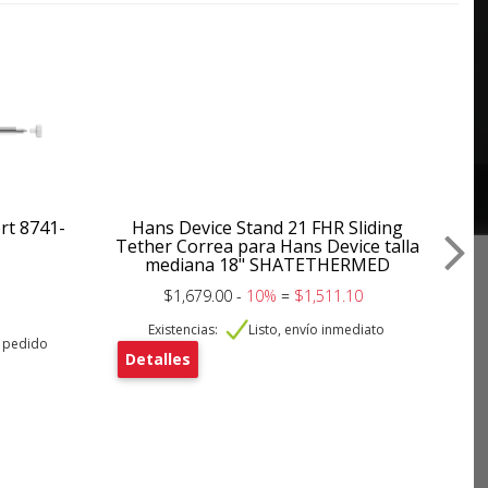
rt 8741-
Hans Device Stand 21 FHR Sliding
C
Tether Correa para Hans Device talla
mediana 18" SHATETHERMED
$1,679.00 -
10%
=
$1,511.10
Existencias:
Listo, envío inmediato
De
o pedido
Detalles