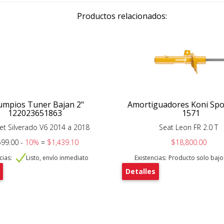
Productos relacionados:
umpios Tuner Bajan 2"
Amortiguadores Koni Spo
122023651863
1571
et Silverado V6 2014 a 2018
Seat Leon FR 2.0 T
599.00 -
10%
=
$1,439.10
$18,800.00
cias:
Listo, envío inmediato
Existencias:
Producto solo baj
Detalles