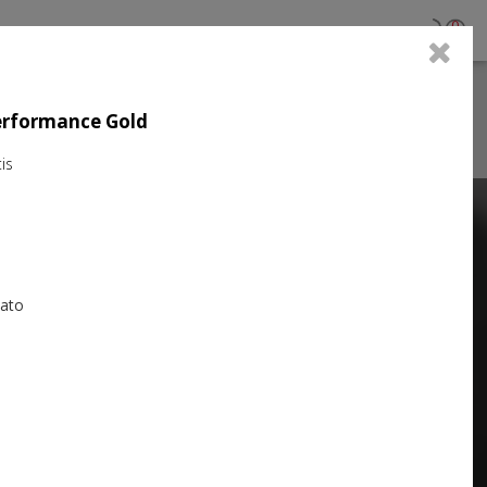
0
Performance Gold
is
Next
iato