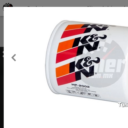
Productos por marcas
Filtros de búsqueda
About
Services
Previous
Clients
Contact