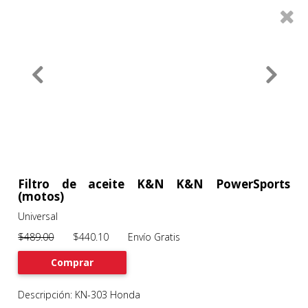
0
Productos
Filtros
About
Services
Clients
Contact
Filtro de aceite K&N K&N PowerSports
(motos)
Universal
Previous
Nex
$489.00
$440.10 Envío Gratis
Comprar
Descripción: KN-303 Honda