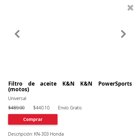
0
Productos
Filtros
About
Services
Clients
Contact
Filtro de aceite K&N K&N PowerSports
(motos)
Universal
Previous
Nex
$489.00
$440.10 Envío Gratis
Comprar
Descripción: KN-303 Honda