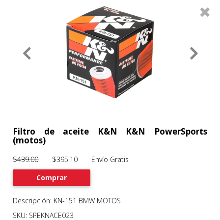
0
Productos
Filtros
About
Services
Clients
Contact
Filtro de aceite K&N K&N PowerSports
(motos)
Previous
Nex
$439.00
$395.10 Envío Gratis
Comprar
Descripción: KN-151 BMW MOTOS
SKU: SPEKNACE023