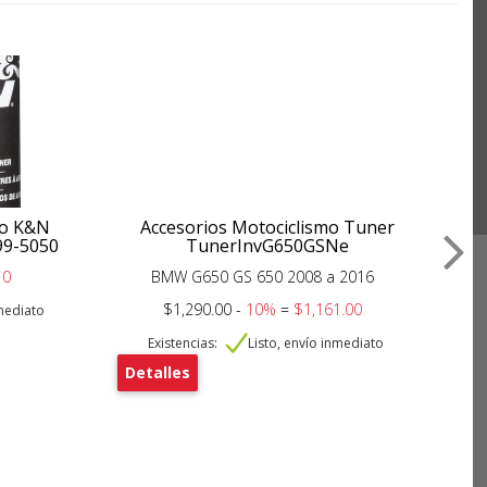
ujo K&N
Accesorios Motociclismo Tuner
Res
99-5050
TunerInvG650GSNe
10
BMW G650 GS 650 2008 a 2016
Vol
$1,290.00 -
10%
=
$1,161.00
nmediato
Existencias:
Listo, envío inmediato
Detalles
De