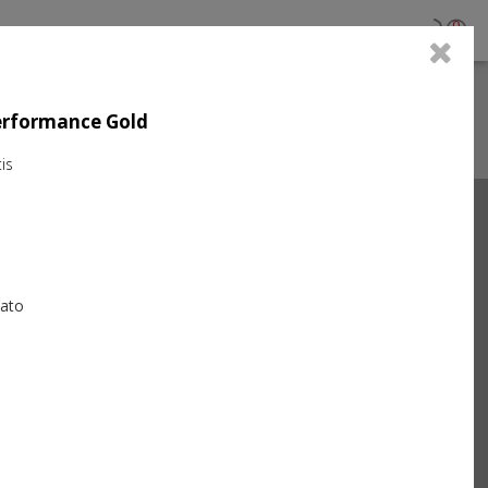
0
Performance Gold
is
Next
iato