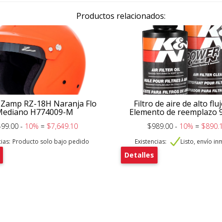
Productos relacionados:
 Zamp RZ-18H Naranja Flo
Filtro de aire de alto fl
Mediano H774009-M
Elemento de reemplazo 
499.00 -
10%
=
$7,649.10
$989.00 -
10%
=
$890.
ias:
Producto solo bajo pedido
Existencias:
Listo, envío i
Detalles