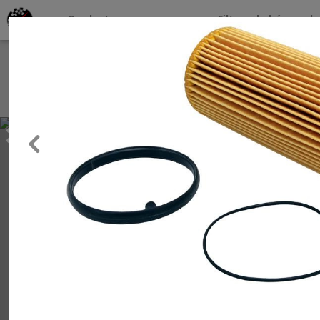
Productos por marcas
Filtros de búsqueda
About
Services
Previous
Clients
Contact