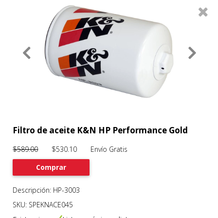
0
Productos
Filtros
About
Services
Clients
Contact
Filtro de aceite K&N HP Performance Gold
$589.00
$530.10 Envío Gratis
Previous
Nex
Comprar
Descripción: HP-3003
SKU: SPEKNACE045