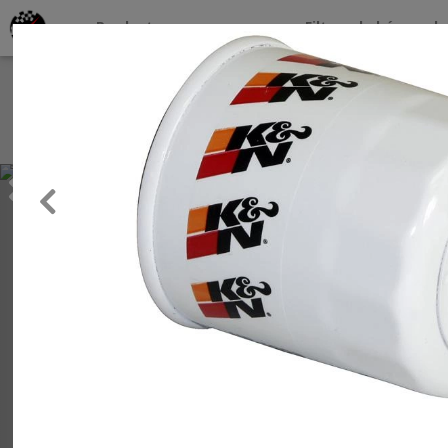
Productos por marcas
Filtros de búsqueda
About
Services
Previous
Clients
Contact