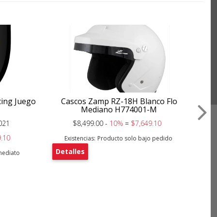
cing Juego
Cascos Zamp RZ-18H Blanco Flo
Mediano H774001-M
021
$8,499.00 -
10%
=
$7,649.10
.10
Existencias:
Producto solo bajo pedido
Detalles
nmediato
De