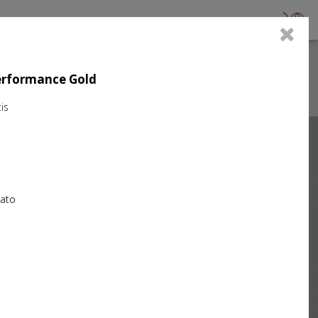
0
Performance Gold
is
Next
iato