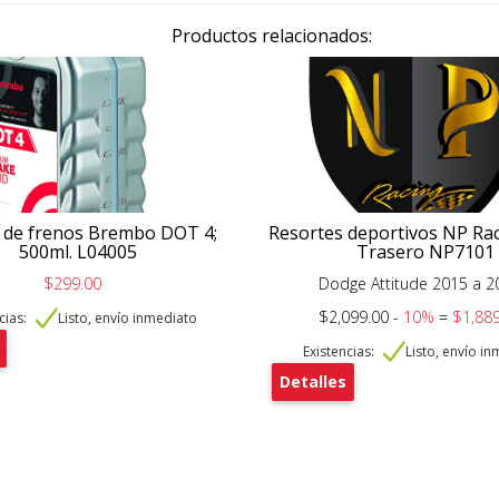
Productos relacionados:
o de frenos Brembo DOT 4;
Resortes deportivos NP Ra
500ml. L04005
Trasero NP7101
$299.00
Dodge Attitude 2015 a 2
$2,099.00 -
10%
=
$1,889
cias:
Listo, envío inmediato
Existencias:
Listo, envío i
Detalles