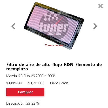
0
Productos
Filtros
About
Services
Clients
Contact
Filtro de aire de alto flujo K&N Elemento de
reemplazo
Mazda 6 3.0Lts V6 2003 a 2008
Previous
Nex
$1,889.00
$1,700.10 Envío Gratis
Comprar
Descripción: 33-2279