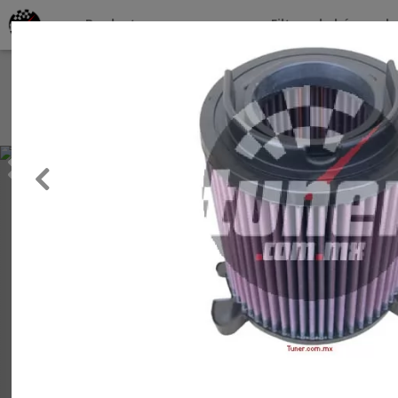
Productos por marcas
Filtros de búsqueda
About
Services
Previous
Clients
Contact