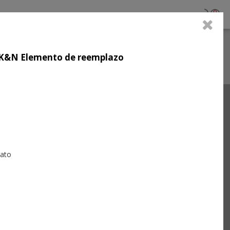
0
jo K&N Elemento de reemplazo
Next
iato