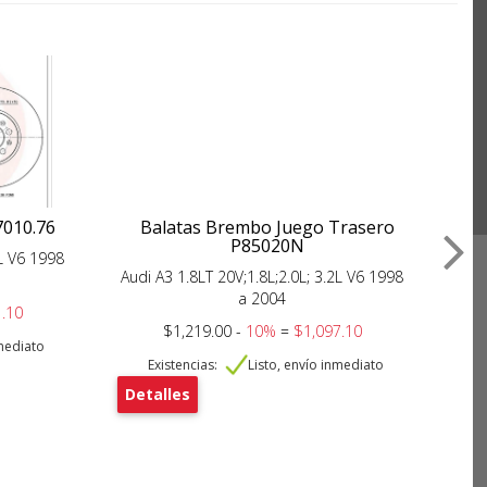
7010.76
Balatas Brembo Juego Trasero
D
P85020N
2L V6 1998
Aud
Audi A3 1.8LT 20V;1.8L;2.0L; 3.2L V6 1998
a 2004
.10
$1,219.00 -
10%
=
$1,097.10
nmediato
Existencias:
Listo, envío inmediato
De
Detalles