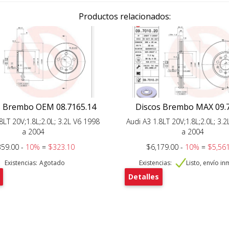
Productos relacionados:
s Brembo OEM 08.7165.14
Discos Brembo MAX 09.
8LT 20V;1.8L;2.0L; 3.2L V6 1998
Audi A3 1.8LT 20V;1.8L;2.0L; 3.
a 2004
a 2004
59.00 -
10%
=
$323.10
$6,179.00 -
10%
=
$5,561
Existencias:
Agotado
Existencias:
Listo, envío i
Detalles