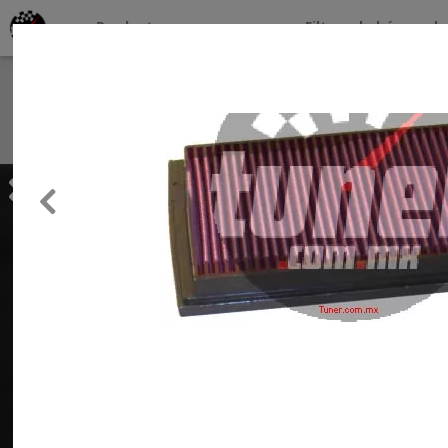
Productos por marcas
Filtros de búsqueda
About
Services
Previous
Clients
Contact