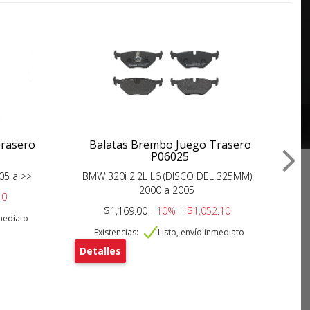
Trasero
Balatas Brembo Juego Trasero
Fil
P06025
05 a >>
BMW 320i 2.2L L6 (DISCO DEL 325MM)
B
2000 a 2005
10
$1,169.00 -
10%
=
$1,052.10
nmediato
Existencias:
Listo, envío inmediato
Detalles
De