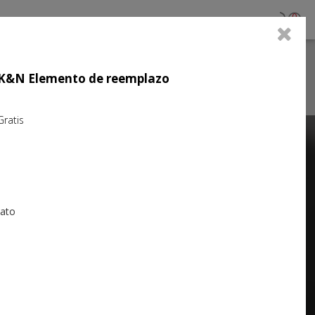
0
jo K&N Elemento de reemplazo
atis
Next
iato