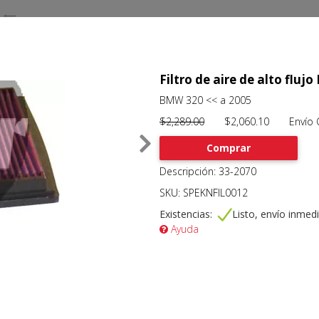
Filtro de aire de alto flu
BMW 320 << a 2005
$2,289.00
$2,060.10 Envío Gr
Comprar
Descripción: 33-2070
SKU: SPEKNFIL0012
Existencias:
Listo, envío inmed
Ayuda