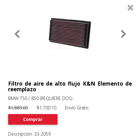
0
Productos
Filtros
About
Services
Clients
Contact
Filtro de aire de alto flujo K&N Elemento de
reemplazo
BMW 750 / 850 (REQUIERE DOS)
Previous
Nex
$1,889.00
$1,700.10 Envío Gratis
Comprar
Descripción: 33-2059