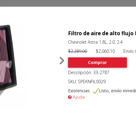
Filtro de aire de alto flu
Chevrolet Astra 1.8L, 2.0, 2.4
$2,289.00
$2,060.10 Envío Gr
Comprar
Descripción: 33-2787
SKU: SPEKNFIL0029
Existencias:
Listo, envío inmed
Ayuda