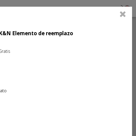
0
jo K&N Elemento de reemplazo
atis
iato