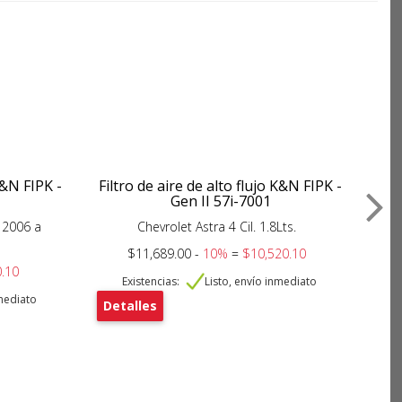
K&N FIPK -
Filtro de aire de alto flujo K&N FIPK -
Gen II 57i-7001
E
o 2006 a
Chevrolet Astra 4 Cil. 1.8Lts.
$11,689.00 -
10%
=
$10,520.10
.10
Existencias:
Listo, envío inmediato
nmediato
Detalles
De