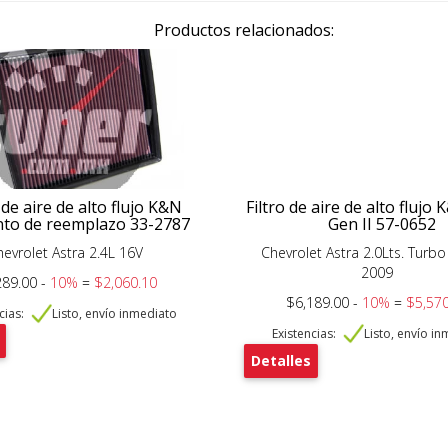
Productos relacionados:
 de aire de alto flujo K&N
Filtro de aire de alto flujo 
to de reemplazo 33-2787
Gen II 57-0652
hevrolet Astra 2.4L 16V
Chevrolet Astra 2.0Lts. Turb
2009
289.00 -
10%
=
$2,060.10
$6,189.00 -
10%
=
$5,570
cias:
Listo, envío inmediato
Existencias:
Listo, envío i
Detalles