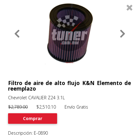
0
Productos
Filtros
About
Services
Clients
Contact
Filtro de aire de alto flujo K&N Elemento de
reemplazo
Chevrolet CAVALIER Z24 3.1L
Previous
Nex
$2,789.00
$2,510.10 Envío Gratis
Comprar
Descripción: E-0890