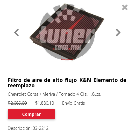
0
Productos
Filtros
About
Services
Clients
Contact
Filtro de aire de alto flujo K&N Elemento de
reemplazo
Chevrolet Corsa / Meriva / Tornado 4 Cils. 1.8Lts.
Previous
Nex
$2,089.00
$1,880.10 Envío Gratis
Comprar
Descripción: 33-2212