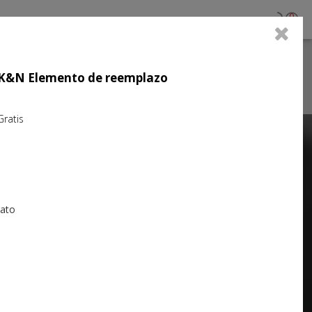
0
jo K&N Elemento de reemplazo
atis
Next
iato