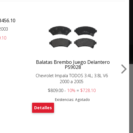
8456.10
2003
.10
Balatas Brembo Juego Delantero
B
P59028
Chevrolet Impala TODOS 3.4L; 3.8L V6
Ch
2000 a 2005
$809.00 -
10%
=
$728.10
Existencias:
Agotado
De
Detalles