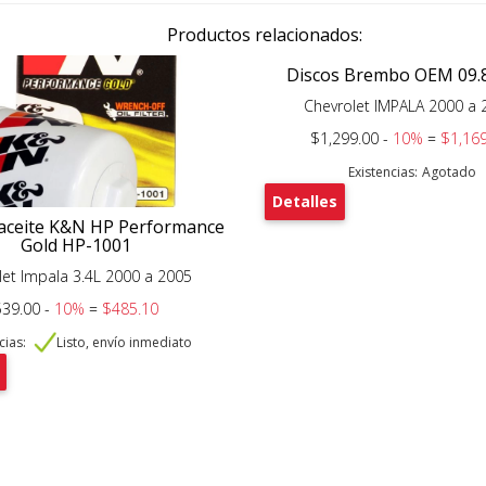
Productos relacionados:
Discos Brembo OEM 09.
Chevrolet IMPALA 2000 a 
$1,299.00 -
10%
=
$1,169
Existencias:
Agotado
Detalles
e aceite K&N HP Performance
Gold HP-1001
let Impala 3.4L 2000 a 2005
39.00 -
10%
=
$485.10
cias:
Listo, envío inmediato