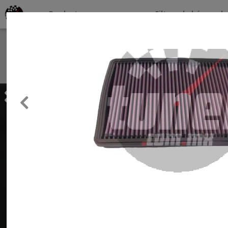
Productos por marcas
Filtros de búsqueda
About
Services
Previous
Clients
Contact