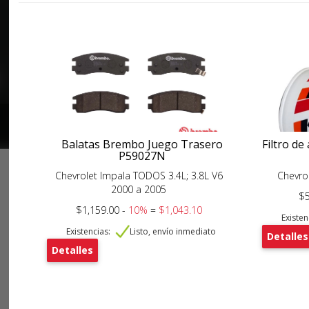
Balatas Brembo Juego Trasero
Filtro d
P59027N
Chevrolet Impala TODOS 3.4L; 3.8L V6
Chevro
2000 a 2005
$5
$1,159.00 -
10%
=
$1,043.10
Existen
Existencias:
Listo, envío inmediato
Detalles
Detalles