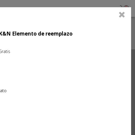
0
jo K&N Elemento de reemplazo
atis
Next
iato