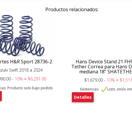
Productos relacionados:
rtes H&R Sport 28736-2
Hans Device Stand 21 FHR
Tether Correa para Hans De
zuki Swift 2018 a 2024
mediana 18" SHATETH
990.00 -
10%
=
$6,291.00
$1,679.00 -
10%
=
$1,511
ias:
Producto solo bajo pedido
Existencias:
Listo, envío i
Detalles