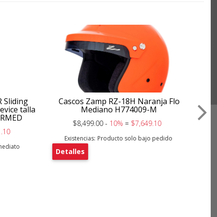
 Sliding
Cascos Zamp RZ-18H Naranja Flo
Am
vice talla
Mediano H774009-M
ERMED
$8,499.00 -
10%
=
$7,649.10
.10
Existencias:
Producto solo bajo pedido
nmediato
Detalles
De