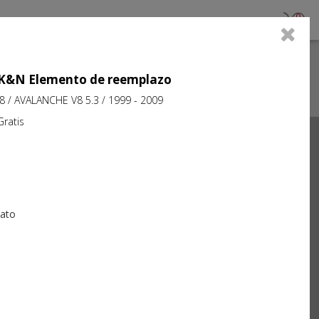
0
jo K&N Elemento de reemplazo
.8 / AVALANCHE V8 5.3 / 1999 - 2009
atis
Next
iato