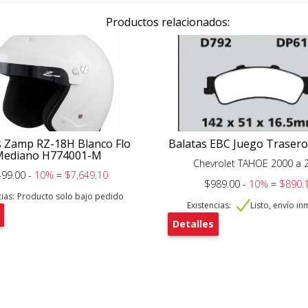
Productos relacionados:
 Zamp RZ-18H Blanco Flo
Balatas EBC Juego Traser
Mediano H774001-M
Chevrolet TAHOE 2000 a 
499.00 -
10%
=
$7,649.10
$989.00 -
10%
=
$890.
ias:
Producto solo bajo pedido
Existencias:
Listo, envío i
Detalles