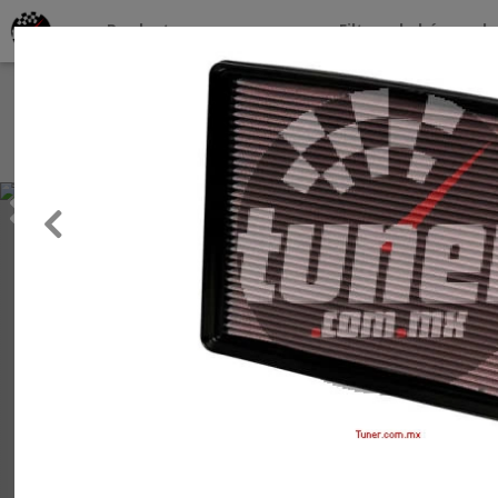
Productos por marcas
Filtros de búsqueda
About
Services
Previous
Clients
Contact