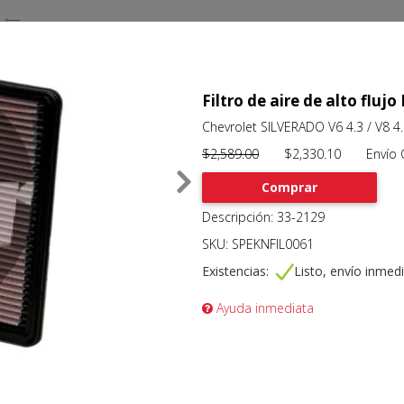
Filtro de aire de alto flu
Chevrolet SILVERADO V6 4.3 / V8 4
$2,589.00
$2,330.10 Envío Gr
Comprar
Descripción: 33-2129
SKU: SPEKNFIL0061
Existencias:
Listo, envío inmed
Ayuda inmediata