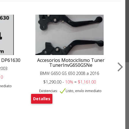
o DP61630
Accesorios Motociclismo Tuner
Lí
TunerInvG650GSNe
2003
BMW G650 GS 650 2008 a 2016
10
$1,290.00 -
10%
=
$1,161.00
nmediato
De
Existencias:
Listo, envío inmediato
Detalles