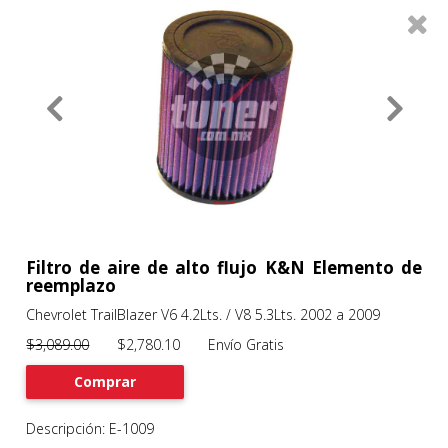
0
Productos
Filtros
About
Services
Clients
Contact
Filtro de aire de alto flujo K&N Elemento de
reemplazo
Chevrolet TrailBlazer V6 4.2Lts. / V8 5.3Lts. 2002 a 2009
Previous
Nex
$3,089.00
$2,780.10 Envío Gratis
Comprar
Descripción: E-1009