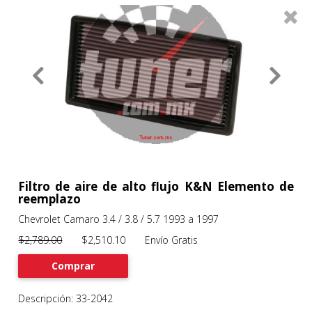
0
Productos
Filtros
About
Services
Clients
Contact
Filtro de aire de alto flujo K&N Elemento de
reemplazo
Chevrolet Camaro 3.4 / 3.8 / 5.7 1993 a 1997
Previous
Nex
$2,789.00
$2,510.10 Envío Gratis
Comprar
Descripción: 33-2042