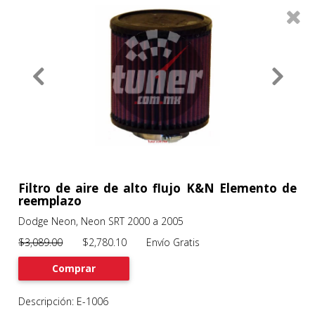
0
Productos
Filtros
About
Services
Clients
Contact
Filtro de aire de alto flujo K&N Elemento de
reemplazo
Dodge Neon, Neon SRT 2000 a 2005
Previous
Nex
$3,089.00
$2,780.10 Envío Gratis
Comprar
Descripción: E-1006