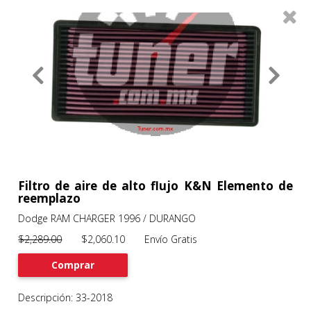
0
Productos
Filtros
About
Services
Clients
Contact
Filtro de aire de alto flujo K&N Elemento de
reemplazo
Dodge RAM CHARGER 1996 / DURANGO
Previous
Nex
$2,289.00
$2,060.10 Envío Gratis
Comprar
Descripción: 33-2018