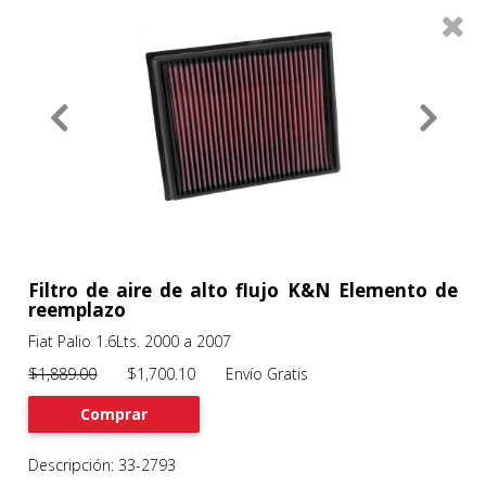
0
Productos
Filtros
About
Services
Clients
Contact
Filtro de aire de alto flujo K&N Elemento de
reemplazo
Fiat Palio 1.6Lts. 2000 a 2007
Previous
Nex
$1,889.00
$1,700.10 Envío Gratis
Comprar
Descripción: 33-2793