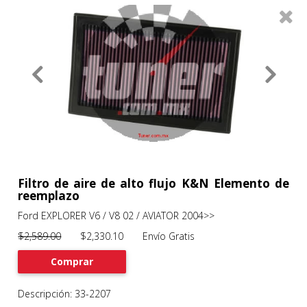
0
Productos
Filtros
About
Services
Clients
Contact
Filtro de aire de alto flujo K&N Elemento de
reemplazo
Ford EXPLORER V6 / V8 02 / AVIATOR 2004>>
Previous
Nex
$2,589.00
$2,330.10 Envío Gratis
Comprar
Descripción: 33-2207