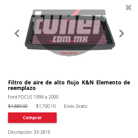
0
Productos
Filtros
About
Services
Clients
Contact
Filtro de aire de alto flujo K&N Elemento de
reemplazo
Ford FOCUS 1999 a 2000
Previous
Nex
$1,889.00
$1,700.10 Envío Gratis
Comprar
Descripción: 33-2819