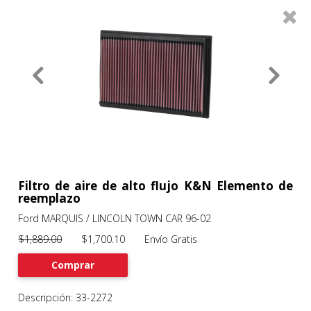
0
Productos
Filtros
About
Services
Clients
Contact
Filtro de aire de alto flujo K&N Elemento de
reemplazo
Ford MARQUIS / LINCOLN TOWN CAR 96-02
Previous
Nex
$1,889.00
$1,700.10 Envío Gratis
Comprar
Descripción: 33-2272