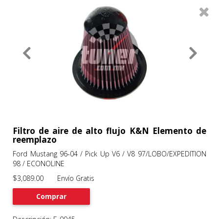
0
Productos
Filtros
About
Services
Clients
Contact
Filtro de aire de alto flujo K&N Elemento de
reemplazo
Ford Mustang 96-04 / Pick Up V6 / V8 97/LOBO/EXPEDITION
Previous
Nex
98 / ECONOLINE
$3,089.00 Envío Gratis
Comprar