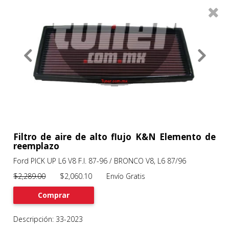
0
Productos
Filtros
About
Services
Clients
Contact
Filtro de aire de alto flujo K&N Elemento de
reemplazo
Ford PICK UP L6 V8 F.I. 87-96 / BRONCO V8, L6 87/96
Previous
Nex
$2,289.00
$2,060.10 Envío Gratis
Comprar
Descripción: 33-2023